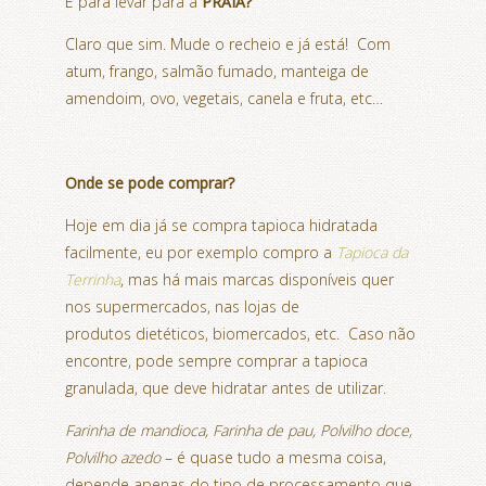
E para levar para a
PRAIA?
Claro que sim. Mude o recheio e já está! Com
atum, frango, salmão fumado, manteiga de
amendoim, ovo, vegetais, canela e fruta, etc…
Onde se pode comprar?
Hoje em dia já se compra tapioca hidratada
facilmente, eu por exemplo compro a
Tapioca da
Terrinha
, mas há mais marcas disponíveis quer
nos supermercados, nas lojas de
produtos dietéticos, biomercados, etc. Caso não
encontre, pode sempre comprar a tapioca
granulada, que deve hidratar antes de utilizar.
Farinha de mandioca, Farinha de pau, Polvilho doce,
Polvilho azedo
– é quase tudo a mesma coisa,
depende apenas do tipo de processamento que