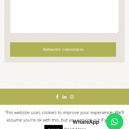
This website uses cookies to improve your experience. We'll
TERMOS E CONDIÇÕES
assume you're ok with this, but you can opt-out if you wish.
WhatsApp
WEB DESIGN BY
LANCE COLLECTIVE