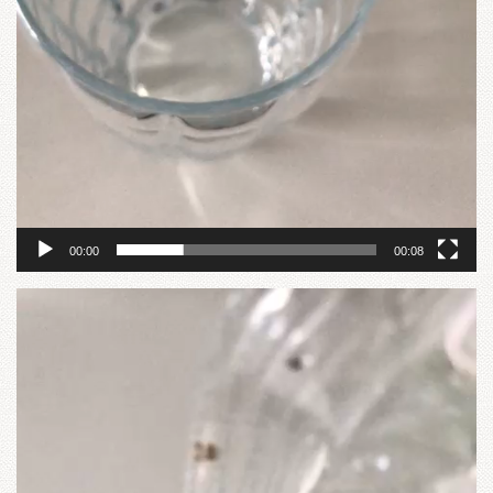
00:00
00:08
Reprodutor
de
vídeo