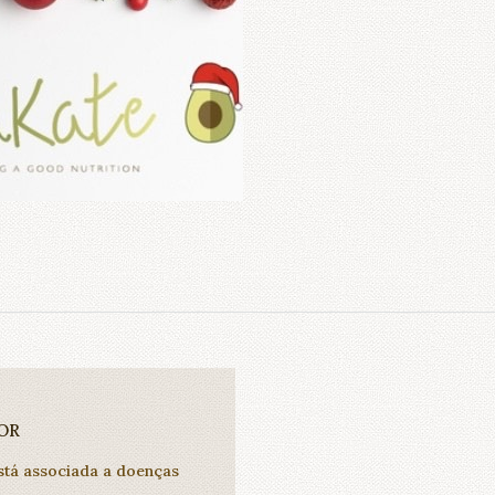
OR
stá associada a doenças