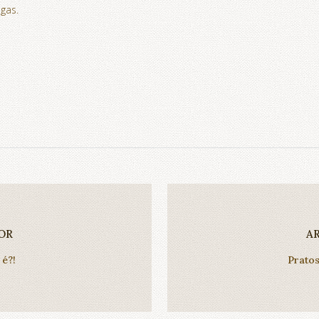
gas.
OR
A
 é?!
Pratos