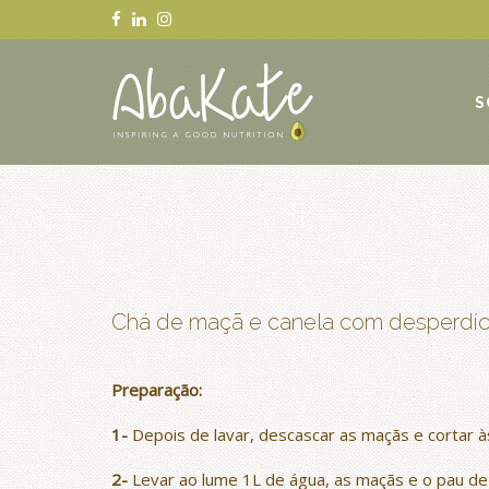
S
Chá de maçã e canela com desperdí
Preparação:
1-
Depois de lavar, descascar as maçãs e cortar 
2-
Levar ao lume 1L de água, as maçãs e o pau de