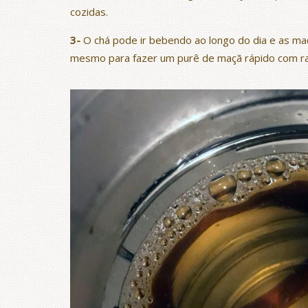
cozidas.
3-
O chá pode ir bebendo ao longo do dia e as ma
mesmo para fazer um purê de maçã rápido com ra