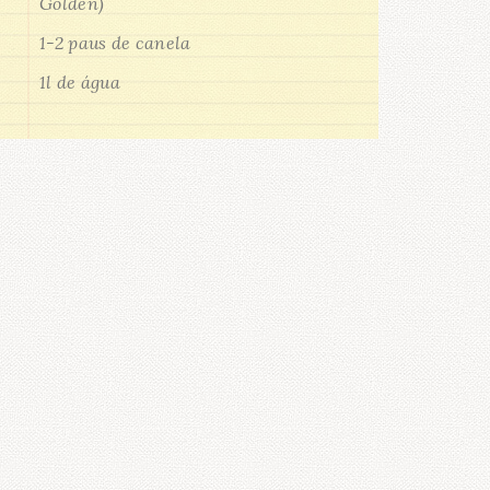
Golden)
1-2 paus de canela
1l de água