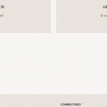
OR
A
er!
O v
COMENTÁRIO
*