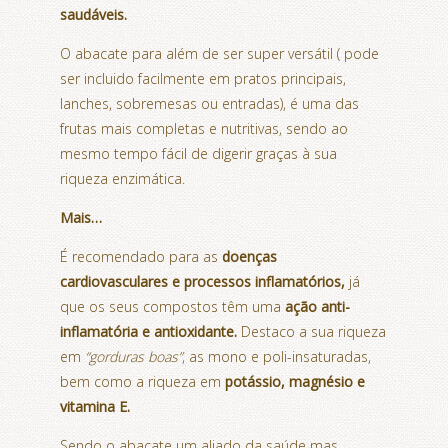
saudáveis.
O abacate para além de ser super versátil ( pode
ser incluido facilmente em pratos principais,
lanches, sobremesas ou entradas), é uma das
frutas mais completas e nutritivas, sendo ao
mesmo tempo fácil de digerir graças à sua
riqueza enzimática.
Mais…
É recomendado para as
doenças
cardiovasculares e processos inflamatórios,
já
que os seus compostos têm uma
ação anti-
inflamatória e antioxidante.
Destaco a sua riqueza
em
“gorduras boas”
, as mono e poli-insaturadas,
bem como a riqueza em
potássio, magnésio e
vitamina E.
Sendo o abacate um aliado da saúde mas