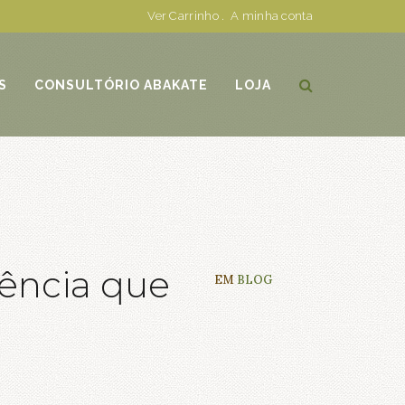
Ver Carrinho
.
A minha conta
S
CONSULTÓRIO ABAKATE
LOJA
tência que
EM
BLOG