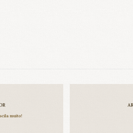
OR
A
cila muito!