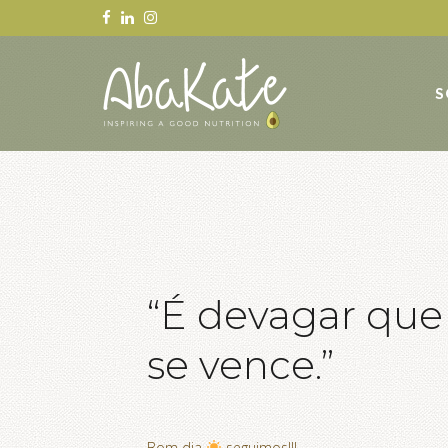
S
“É devagar que 
se vence.”
Bom dia
seguimos!!!