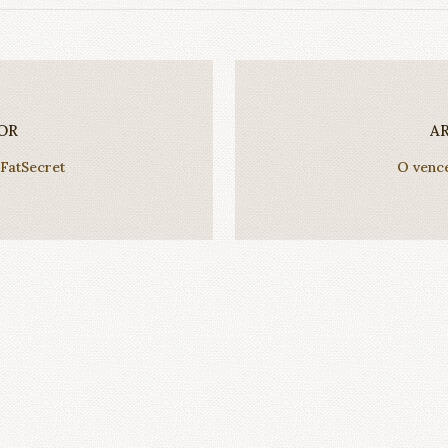
OR
A
FatSecret
O venc