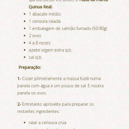
Quinua Real
)
1 abacate médio
1 cenoura ralada
1 embalagem de salmão fumado (50-80g)
2 ovos
4 a 8 nozes
azeite virgem extra q.b.
sal q.b.
Preparação:
1-
Cozer primeiramente a massa fuzilli numa
panela com água e um pouco de sal. E noutra
panela os ovos.
2-
Entretanto aproveite para preparar os
restantes ingredientes:
ralar a cenoura crua