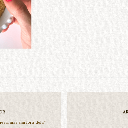
OR
A
sa, mas sim fora dela”