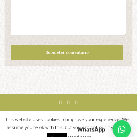
This website uses cookies to improve your experience. We'll
TERMOS E CONDIÇÕES
assume you're ok with this, but you can opt-out if you wish.
WhatsApp
WEB DESIGN BY
LANCE COLLECTIVE